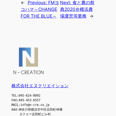
←
Previous:
FMヨ
Next:
食と農の祭
コハマ～CHANGE
典2020＠横浜農
FOR THE BLUE～
場運営等業務
→
株式会社エヌクリエイション
TEL:045-624-8092
FAX:045-453-6557
MAIL:info@n-cre.co.jp
Add:神奈川県横浜市中区吉田町48番
　　 タクエー吉田町ビル4C