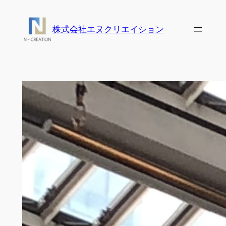
内
容
株式会社エヌクリエイション
を
ス
キ
ッ
プ