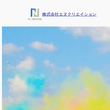
内
容
株式会社エヌクリエイション
を
ス
キ
ッ
プ