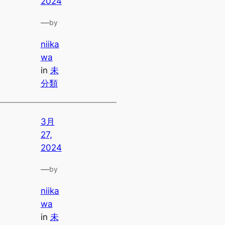
2024
—
by
niika
wa
in
未
分類
3月
27,
2024
—
by
niika
wa
in
未