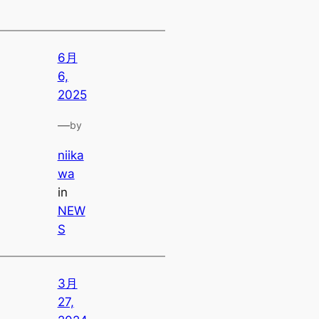
6月
6,
2025
—
by
niika
wa
in
NEW
S
3月
27,