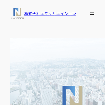
内
容
株式会社エヌクリエイション
を
ス
キ
ッ
プ