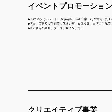
イベントプロモーショ
●PRに係る（イベント、展示会等）企画立案、制作運営・施工
●演出、広報及び印刷等に係る企画、媒体提案、出演者手配等
●展示会等の企画、ブースデザイン、施工
クリエイティブ事業