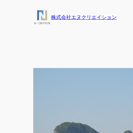
内
容
株式会社エヌクリエイション
を
ス
キ
ッ
プ