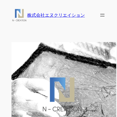
内
容
株式会社エヌクリエイション
を
ス
キ
ッ
プ