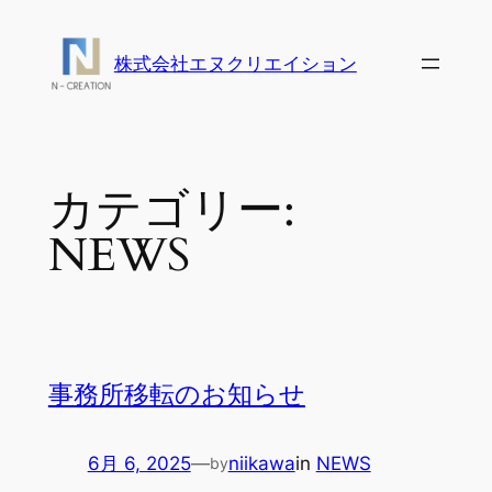
内
容
株式会社エヌクリエイション
を
ス
キ
ッ
カテゴリー:
プ
NEWS
事務所移転のお知らせ
6月 6, 2025
—
niikawa
in
NEWS
by