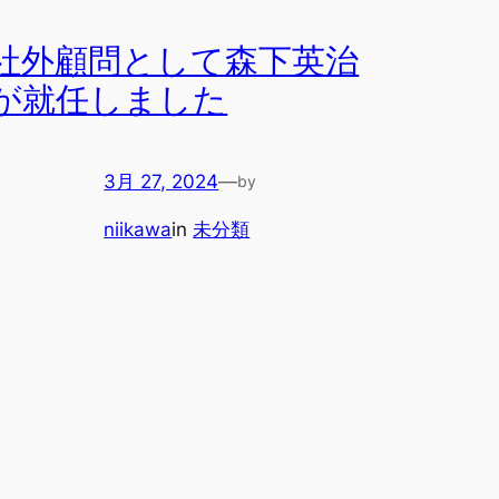
社外顧問として森下英治
が就任しました
3月 27, 2024
—
by
niikawa
in
未分類