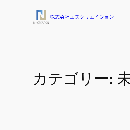
内
容
株式会社エヌクリエイション
を
ス
キ
ッ
プ
カテゴリー: